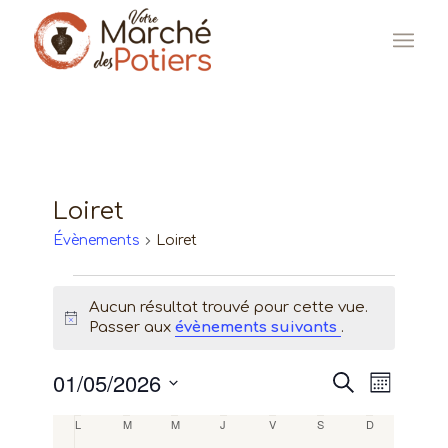
Loiret
Évènements
Loiret
Évènements
Aucun résultat trouvé pour cette vue.
Notice
Passer aux
évènements suivants
.
01/05/2026
Recherc
Naviga
Recherche
Mois
de
Sélectionnez
et
Calendrier
L
LUNDI
M
MARDI
M
MERCREDI
J
JEUDI
V
VENDREDI
S
SAMEDI
D
DIMANCHE
une
vues