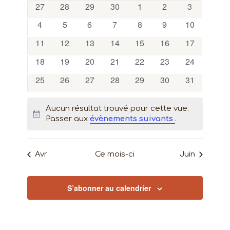
navigat
0
0
0
0
0
0
0
27
28
29
30
1
2
3
date.
de
Évène
évènements
évènements
évènements
évènements
évènements
évènements
évènement
de
0
0
0
0
0
0
0
4
5
6
7
8
9
10
Évènements
évènements
évènements
évènements
évènements
évènements
évènements
évènements
vues
0
0
0
0
0
0
0
11
12
13
14
15
16
17
évènements
évènements
évènements
évènements
évènements
évènements
évènements
Évènem
0
0
0
0
0
0
0
18
19
20
21
22
23
24
évènements
évènements
évènements
évènements
évènements
évènements
évènements
0
0
0
0
0
0
0
25
26
27
28
29
30
31
évènements
évènements
évènements
évènements
évènements
évènements
évènements
Aucun résultat trouvé pour cette vue.
Notice
Passer aux
évènements suivants
.
Avr
Ce mois-ci
Juin
S’abonner au calendrier