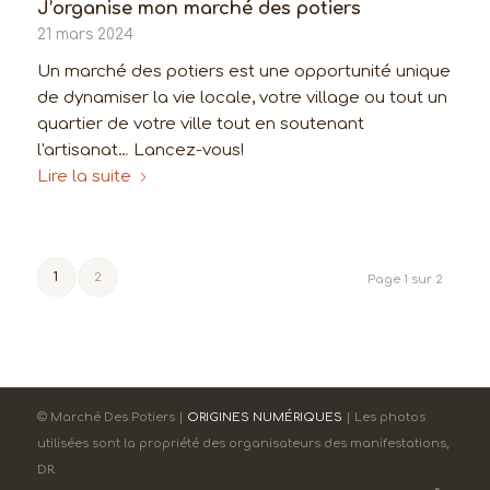
J’organise mon marché des potiers
21 mars 2024
Un marché des potiers est une opportunité unique
de dynamiser la vie locale, votre village ou tout un
quartier de votre ville tout en soutenant
l'artisanat… Lancez-vous!
Lire la suite
1
2
Page 1 sur 2
© Marché Des Potiers |
ORIGINES NUMÉRIQUES
| Les photos
utilisées sont la propriété des organisateurs des manifestations,
DR.