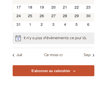
évènements
évènements
évènements
évènements
évènements
évènements
évènements
Évènem
0
0
0
0
0
0
0
17
18
19
20
21
22
23
évènements
évènements
évènements
évènements
évènements
évènements
évènements
0
0
0
0
0
0
0
24
25
26
27
28
29
30
évènements
évènements
évènements
évènements
évènements
évènements
évènements
0
0
0
0
0
0
0
31
1
2
3
4
5
6
évènements
évènements
évènements
évènements
évènements
évènements
évènement
Il n’y a pas d’évènements ce jour là.
Notice
Juil
Ce mois-ci
Sep
S’abonner au calendrier