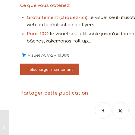
Ce que vous obtenez:
Gratuitement
(cliquez-ici)
:
le visuel seul utili
web ou la réalisation de flyers.
Pour 10€:
le visuel seul utilisable jusqu’au forma
bâches, kakemonos, roll-up…
Visuel A3/A2
–
10.00€
Télécharger maintenant
Partager cette publication
Équilibre de formes,
bols en dialogue