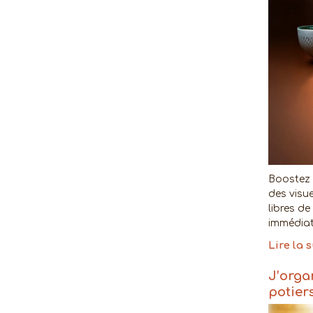
Boostez 
des visu
libres d
immédiat
Lire la 
J’orga
potier