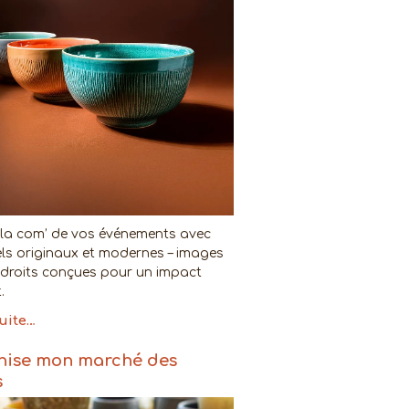
la com’ de vos événements avec
els originaux et modernes – images
e droits conçues pour un impact
.
suite…
nise mon marché des
s