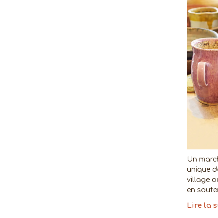
Un march
unique de
village o
en soute
Lire la 