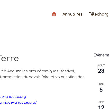
Annuaires
Téléchar
Évènemen
Terre
AOÛT
23
t à Anduze les arts céramiques : festival,
 transmission du savoir-faire et valorisation des
SEP
5
ue-anduze.org
SEP
eramique-anduze.org/
12