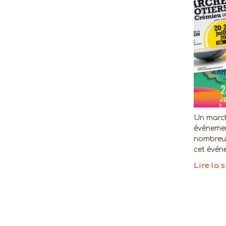
Un march
événemen
nombreux
cet événe
Lire la 