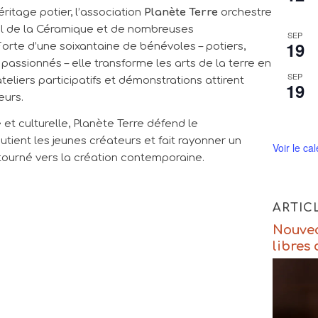
éritage potier, l’association
Planète Terre
orchestre
val de la Céramique et de nombreuses
SEP
19
 Forte d’une soixantaine de bénévoles – potiers,
 passionnés – elle transforme les arts de la terre en
SEP
ateliers participatifs et démonstrations attirent
19
eurs.
et culturelle, Planète Terre défend le
utient les jeunes créateurs et fait rayonner un
Voir le ca
 tourné vers la création contemporaine.
ARTIC
Nouvea
libres 