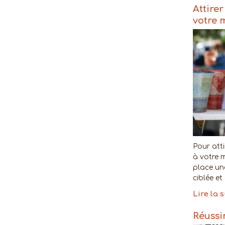
Attire
votre 
Pour atti
à votre m
place un
ciblée et
Lire la 
Réussi