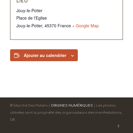
LIEU
Jouy-le-Potier
Place de l'Eglise
Jouy-le-Potier
,
45370
France
+ Google Map
Ajouter au calendrier
© Marché Des Potiers |
ORIGINES NUMÉRIQUES
| Les photos
utilisées sont la propriété des organisateurs des manifestations,
DR.