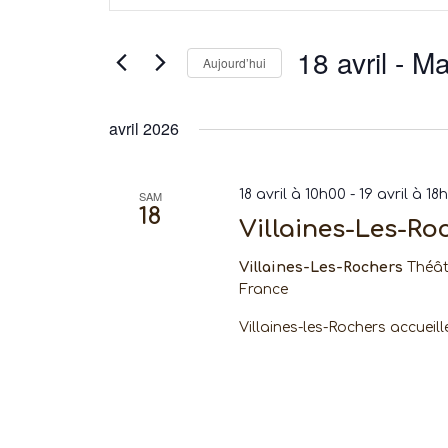
et
clé.
navigation
Rechercher
18 avril
 - 
Ma
Aujourd’hui
de
Évènements
par
Sélectionnez
vues
mot-
une
avril 2026
Évènements
clé.
date.
18 avril à 10h00
-
19 avril à 18
SAM
18
Villaines-Les-Ro
Villaines-Les-Rochers
Théât
France
Villaines-les-Rochers accueill