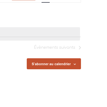
vues
Évènement
Évènements
suivants
S’abonner au calendrier