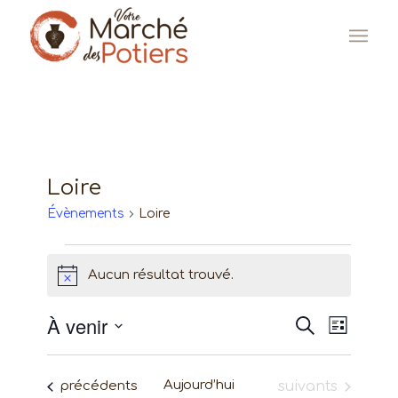
Loire
Évènements
Loire
Évènements
Aucun résultat trouvé.
Notice
À venir
Recherc
Naviga
Recherche
Liste
de
Sélectionnez
et
une
vues
Évènements
Aujourd’hui
Évènements
navigat
précédents
suivants
date.