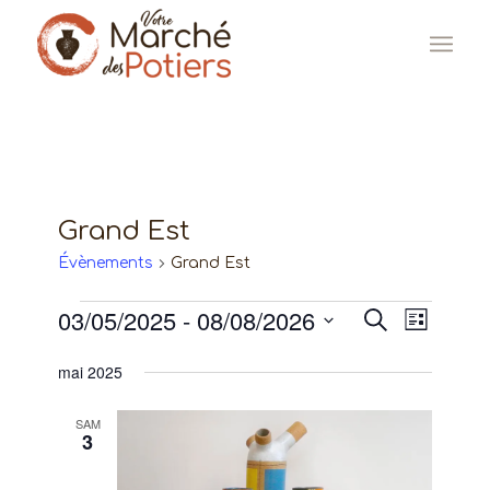
Grand Est
Évènements
Grand Est
Évènements
03/05/2025
 - 
08/08/2026
Recherc
Naviga
Recherche
Liste
de
Sélectionnez
et
mai 2025
une
vues
navigat
date.
Évène
SAM
de
3
vues