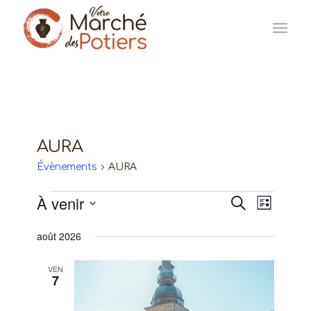
AURA
Évènements
AURA
Évènements
À venir
Recherc
Naviga
Recherche
Liste
de
Sélectionnez
et
août 2026
une
vues
navigat
date.
Évène
VEN
de
7
vues