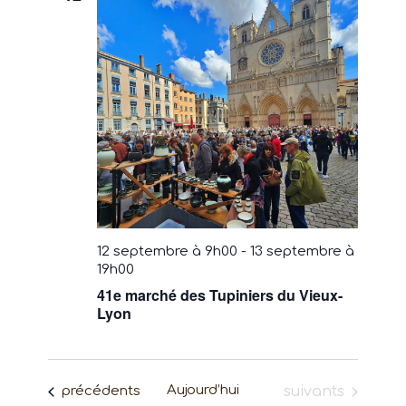
12 septembre à 9h00
-
13 septembre à
19h00
41e marché des Tupiniers du Vieux-
Lyon
Évènements
Aujourd’hui
Évènements
précédents
suivants