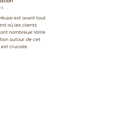
ation
24
éussi est avant tout
t où les clients
sont nombreux! Votre
ion autour de cet
st cruciale.