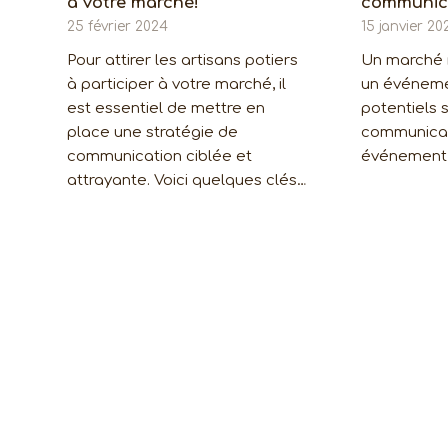
à votre marché!
communic
25 février 2024
15 janvier 20
Pour attirer les artisans potiers
Un marché r
à participer à votre marché, il
un événemen
est essentiel de mettre en
potentiels 
place une stratégie de
communicat
communication ciblée et
événement e
attrayante. Voici quelques clés…